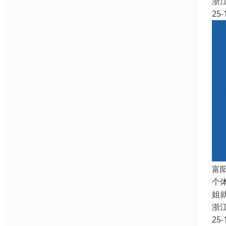
浙
25-
富
个
姐
浙
25-