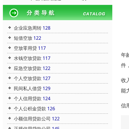
企业应急周转
128
短借空放
122
空放零用贷
117
年
水钱空放贷款
117
件
应急空放贷款
122
个人空放贷款
127
收
民间私人借贷
129
能
个人信用贷款
124
信
个人公积金贷款
126
小额信用贷款公司
122
正规信用贷款公司
145