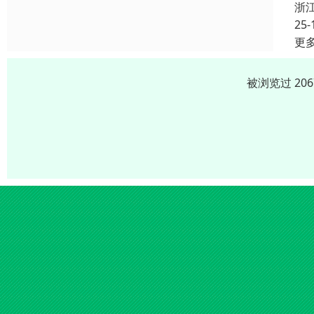
浙
25-
更
被浏览过 20