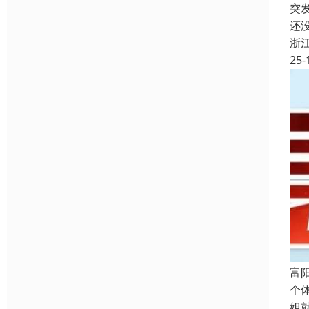
突
还
浙
25-
富
个
姐