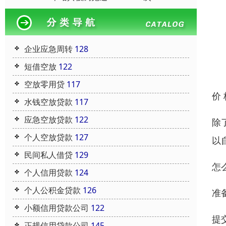
企业应急周转
128
短借空放
122
空放零用贷
117
价
水钱空放贷款
117
应急空放贷款
122
除
个人空放贷款
127
以
民间私人借贷
129
怎
个人信用贷款
124
个人公积金贷款
126
‌
小额信用贷款公司
122
‌
正规信用贷款公司
145