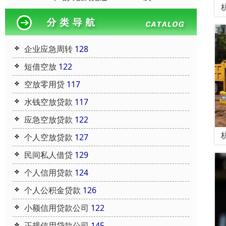
企业应急周转
128
短借空放
122
空放零用贷
117
水钱空放贷款
117
应急空放贷款
122
个人空放贷款
127
民间私人借贷
129
个人信用贷款
124
个人公积金贷款
126
小额信用贷款公司
122
正规信用贷款公司
145