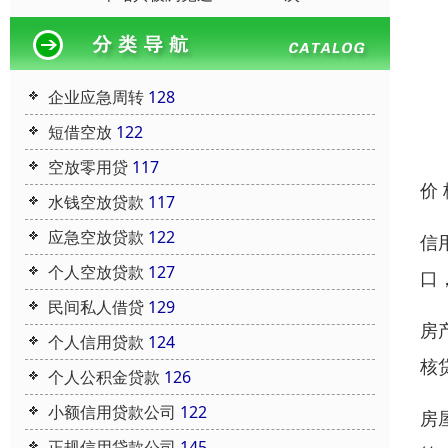
企业应急周转
128
短借空放
122
空放零用贷
117
价
水钱空放贷款
117
应急空放贷款
122
信
个人空放贷款
127
口
民间私人借贷
129
房
个人信用贷款
124
核
个人公积金贷款
126
小额信用贷款公司
122
房
正规信用贷款公司
145