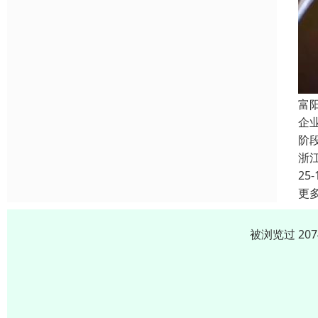
富
企
阶
浙
25-
更
被浏览过 20