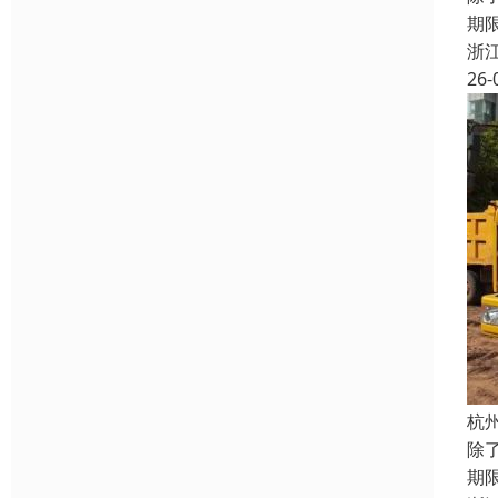
期
浙
26-
杭
除
期