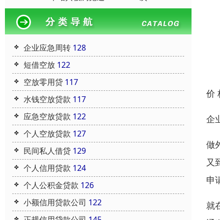
企业应急周转
128
短借空放
122
空放零用贷
117
价
水钱空放贷款
117
应急空放贷款
122
企
个人空放贷款
127
做
民间私人借贷
129
又
个人信用贷款
124
申
个人公积金贷款
126
小额信用贷款公司
122
就
正规信用贷款公司
145