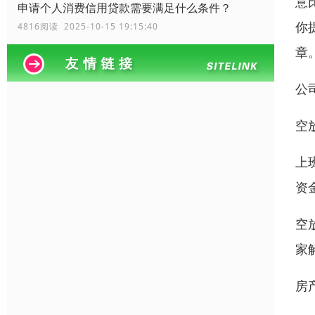
意
申请个人消费信用贷款需要满足什么条件？
你
4816阅读 2025-10-15 19:15:40
章
公
空
上
资
空
家
房