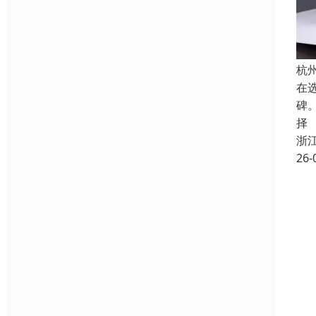
杭
在
碑
择
浙
26-