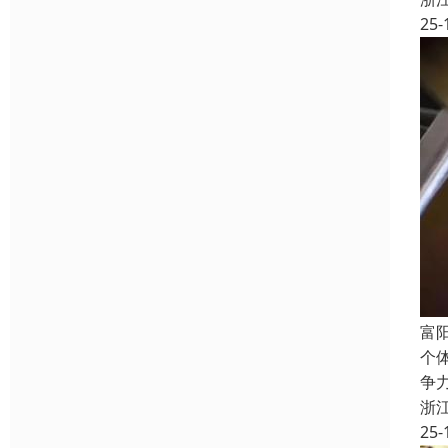
25-
富
个
争
浙
25-