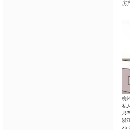
房
杭
私
只
浙
26-