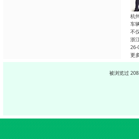
杭
车
不
浙
26-
更
被浏览过 20