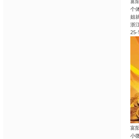
富
个
姐
浙
25-
富
小