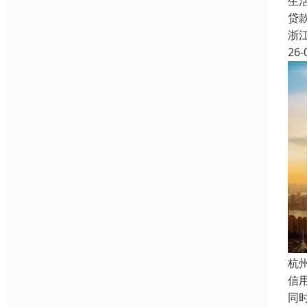
生
贷
浙
26-
杭
信
同