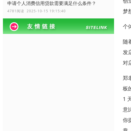
创
申请个人消费信用贷款需要满足什么条件？
梦
4781阅读 2025-10-15 19:15:40
个
随
发
对
郑
板
1
意
你
章