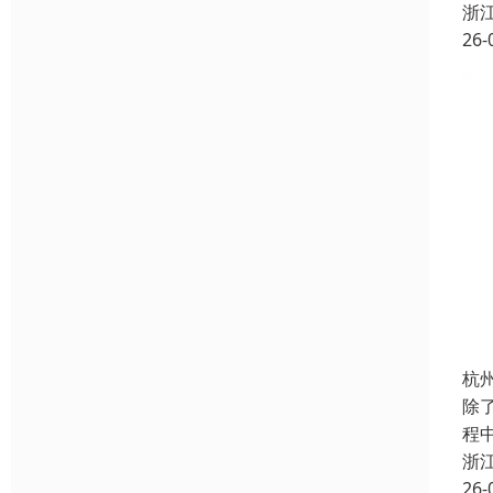
浙
26-
杭
除
程
浙
26-