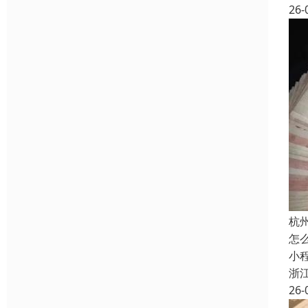
26-
杭
怎
小
浙
26-