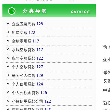
企业应急周转
128
短借空放
122
空放零用贷
117
价
水钱空放贷款
117
应急空放贷款
122
企
个人空放贷款
127
做
民间私人借贷
129
又
个人信用贷款
124
申
个人公积金贷款
126
小额信用贷款公司
122
就
正规信用贷款公司
145