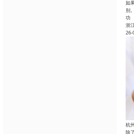
如
别
功
浙
26-
杭
除