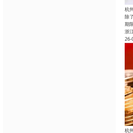
杭
除
期
浙
26-
杭