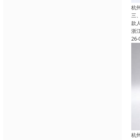
杭
三
款
浙
26-
杭