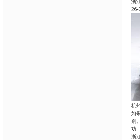
浙
26-
杭
如
别
功
浙