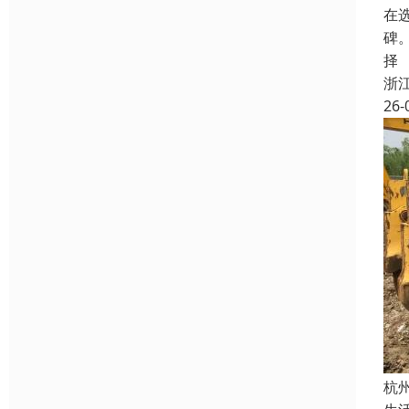
在
碑
择
浙
26-
杭