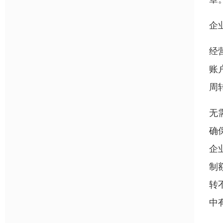
企
经
账
周
无
确
企
制
转
中有