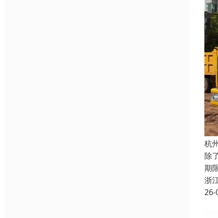
杭
除
期
浙
26-