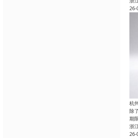
浙
26-
杭
除
期
浙
26-