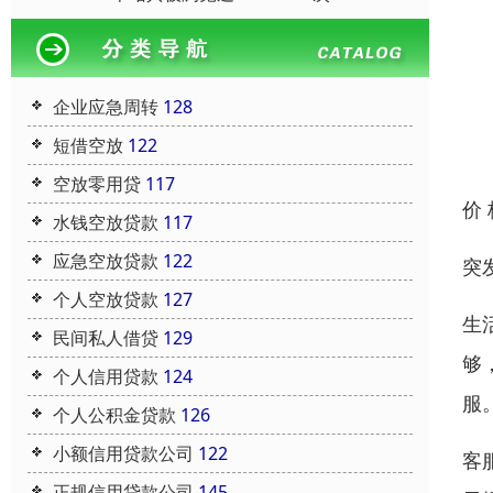
企业应急周转
128
短借空放
122
空放零用贷
117
价
水钱空放贷款
117
应急空放贷款
122
突
个人空放贷款
127
生
民间私人借贷
129
够
个人信用贷款
124
服。
个人公积金贷款
126
小额信用贷款公司
122
客
正规信用贷款公司
145