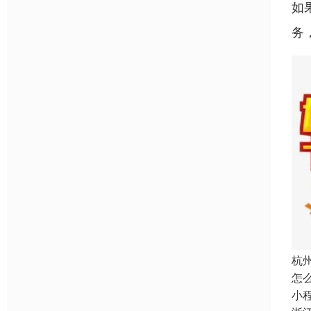
如
务
杭
怎
小