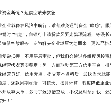
业资金断链？短借空放来救急​
营企业就像在风浪中航行，谁都难免遇到资金 “暗礁”。
户暂时 “告急”，向银行申请贷款又要走繁琐流程、等漫
转短借空放服务，专为解决企业燃眉之急而来，更以严格风
需复杂抵押，不用层层审批，但我们会通过多维度风控审核
保经营状况真实稳定；另一方面联动第三方信用平台，排
业经营良好、信用无虞，提交基本资料后，最快当天就能放款。
额度，还款周期灵活，可按天、按月计算，程度降低企业
不开放弃大单，多亏了这短借空放，不仅及时拿到钱，还
升！”​